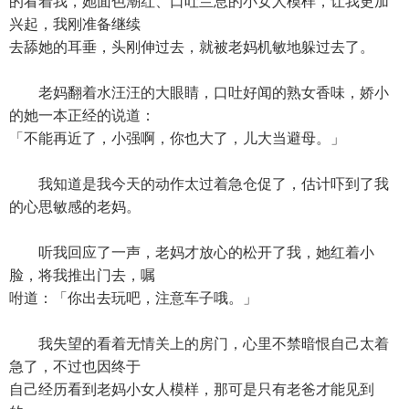
的看着我，她面色潮红、口吐兰息的小女人模样，让我更加
兴起，我刚准备继续
去舔她的耳垂，头刚伸过去，就被老妈机敏地躲过去了。
老妈翻着水汪汪的大眼睛，口吐好闻的熟女香味，娇小
的她一本正经的说道：
「不能再近了，小强啊，你也大了，儿大当避母。」
我知道是我今天的动作太过着急仓促了，估计吓到了我
的心思敏感的老妈。
听我回应了一声，老妈才放心的松开了我，她红着小
脸，将我推出门去，嘱
咐道：「你出去玩吧，注意车子哦。」
我失望的看着无情关上的房门，心里不禁暗恨自己太着
急了，不过也因终于
自己经历看到老妈小女人模样，那可是只有老爸才能见到