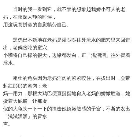
当时的我一看到它，就不禁的想象起我娇小可人的老
妈，在夜深人静的时候，
用这玩意拼命的自慰犒劳自己。
黑鸡巴不断地在老妈是湿哒哒往外流水的肥穴里来回进
出，老妈贪吃的蜜穴
小嘴将自己撑的很大，边缘都发白，正「滋溜溜」往外冒着
淫水。
粗壮的龟头因为老妈淫肉的紧紧咬住，在拔出时，会带
起红彤彤的蜜肉；老
妈一用力，那根大鸡巴便直挺挺地肏入老妈的娇嫩腔道，她
撅着大屁股，让那虚
假的大龟头一下一下的撞击她娇嫩敏感的子宫，不断的发出
「滋滋溜溜」的冒水
声。