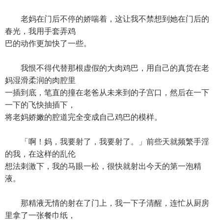
老妈在门后不停的娇喘着，这让我不禁想到她在门后的
春光，我用手套弄鸡
巴的动作更加快了一些。
我恨不得代替那根虚假的大肉鸡巴，用自己的真货在老
妈湿滑柔润的肉腔里
一插到底，笔直的撞在老爸从未来到的子宫口，然后在一下
一下的飞快抽插下，
将老妈娇嫩的腔道完全变成自己鸡巴的模样。
「啊！妈，我要射了，我要射了。」前些天就频繁手淫
的我，在这样的乱伦
想法刺激下，我的马眼一松，很快就射出今天的第一泡精
液。
那精液无情的射在了门上，我一下子清醒，连忙从厨房
里拿了一张餐巾纸，