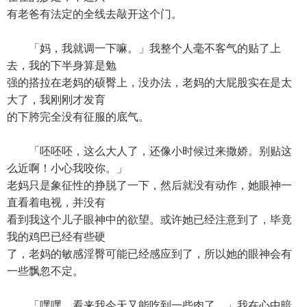
有老爸有法定的全线去敲开这个门。
「妈，我就调一下嘛。」我整个人毫不客气的贴了上
去，我的下半身算是勉
强的搭拉在老妈的硕臀上，没办法，老妈的大屁股实在是太
大了，我刚刚才发育
的下胯完全没有征服的底气。
「呸呸呸，这么大人了，还像小时候过来撒娇。别贴这
么近啊！小心我咬你。」
老妈只是象征性的挣脱了一下，然后就没有动作，她眼神一
直看着电视，并没有
看到我这个儿子眼神中的欲望。或许她已经注意到了，毕竟
我的鸡巴已经有些硬
了，老妈的敏感淫臀可能已经感应到了，所以她的眼神会有
一些飘忽不定。
「嘿嘿，看来我今天又能吃到一些肉了。」我在心中暗