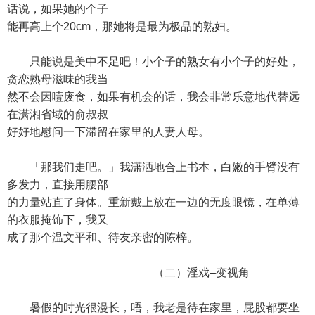
话说，如果她的个子
能再高上个20cm，那她将是最为极品的熟妇。
只能说是美中不足吧！小个子的熟女有小个子的好处，
贪恋熟母滋味的我当
然不会因噎废食，如果有机会的话，我会非常乐意地代替远
在潇湘省域的俞叔叔
好好地慰问一下滞留在家里的人妻人母。
「那我们走吧。」我潇洒地合上书本，白嫩的手臂没有
多发力，直接用腰部
的力量站直了身体。重新戴上放在一边的无度眼镜，在单薄
的衣服掩饰下，我又
成了那个温文平和、待友亲密的陈梓。
（二）淫戏–变视角
暑假的时光很漫长，唔，我老是待在家里，屁股都要坐