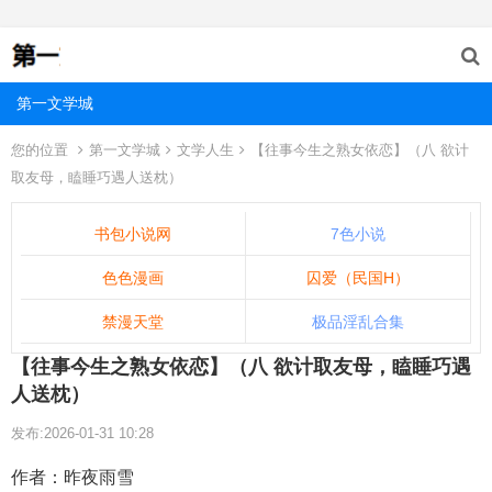
第一文学城
您的位置
第一文学城
文学人生
【往事今生之熟女依恋】（八 欲计
取友母，瞌睡巧遇人送枕）
书包小说网
7色小说
色色漫画
囚爱（民国H）
禁漫天堂
极品淫乱合集
【往事今生之熟女依恋】（八 欲计取友母，瞌睡巧遇
人送枕）
发布:2026-01-31 10:28
作者：昨夜雨雪