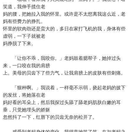
笑道，我伸手揽住老
妈的腰，把她拉入我的怀里。或许是不太想离我这么近，老
妈有些费力的挣扎。
怀里的软肉劲还是蛮大的，多日在家打飞机的我，身体有些
虚弱，一下子就被老
妈挣脱了下来。
「让你不乖，我咬你。」老妈鼓着腮帮子，她掉过头
来，一口咬在我的肩膀
上。美母的贝齿下了些力气，让我肩膀上的皮肤有些刺痛。
「狠种啊。」我说着，一样毫不示弱，挠起老妈的披下
的发丝，将她落在老
妈好看的耳朵上，然后我探过头舔了舔老妈肌肤白嫩的耳
垂，只觉她埋头的娇躯
忽然抖了一下，红唇下的贝齿无奈的松开了。
感受到老妈身体的变化，我得意地笑了笑，在与老妈之