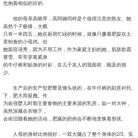
也抱着相似的目的。
他的母亲高晓琴，高阿姨同样是个值得注意的熟女。她
虽然个子极矮，大概
只有一米四五，她在厨房忙碌的时候，就像只撅着肥腚在土
里刨食的小母鸡。但
她面容清秀，因为不用工作，作为家庭主妇的她，肌肤欺霜
赛雪。常常穿着紧身
的牛仔裤和贴身的衬衫，在儿子友人的我面前，顾及的很
少。
生产后的安产型肥臀是馒头状的，在牛仔裤的刻意衬托
下，肥大而挺翘。作
为俞强婴儿时期主要食物的主要来源的乳房，如一对大钟，
虽然深藏在衣物下，
会依旧随着她的活动，肥腻的奶肉会不断地变换着形状。
人母的身材比例很好，一双大腿占了整个身体的2/3。实