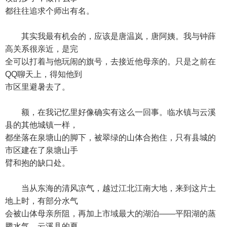
都往往追求个师出有名。
其实我最有机会的，应该是唐温岚，唐阿姨。我与钟薛
高关系很亲近，是完
全可以打着与他玩闹的旗号，去接近他母亲的。只是之前在
QQ聊天上，得知他到
市区里避暑去了。
额，在我记忆里好像确实有这么一回事。临水镇与云溪
县的其他城镇一样，
都坐落在泉塘山的脚下，被翠绿的山体合抱住，只有县城的
市区建在了泉塘山手
臂和抱的缺口处。
当从东海的清风凉气，越过江北江南大地，来到这片土
地上时，有部分水气
会被山体母亲所阻，再加上市域最大的湖泊——平阳湖的蒸
腾水气。云溪县的夏