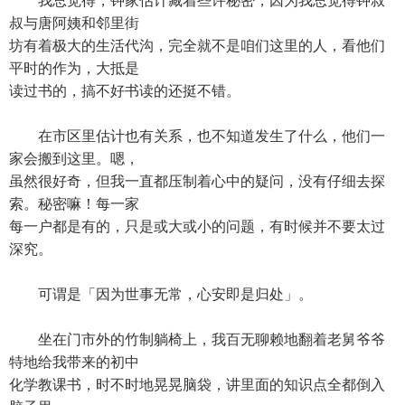
我总觉得，钟家估计藏着些许秘密，因为我总觉得钟叔
叔与唐阿姨和邻里街
坊有着极大的生活代沟，完全就不是咱们这里的人，看他们
平时的作为，大抵是
读过书的，搞不好书读的还挺不错。
在市区里估计也有关系，也不知道发生了什么，他们一
家会搬到这里。嗯，
虽然很好奇，但我一直都压制着心中的疑问，没有仔细去探
索。秘密嘛！每一家
每一户都是有的，只是或大或小的问题，有时候并不要太过
深究。
可谓是「因为世事无常，心安即是归处」。
坐在门市外的竹制躺椅上，我百无聊赖地翻着老舅爷爷
特地给我带来的初中
化学教课书，时不时地晃晃脑袋，讲里面的知识点全都倒入