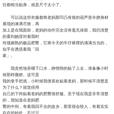
往都相当贴身，就是尺寸太小了。
可以说这些衣服都将老妈那凹凸有致的葫芦形丰腴身材
展现的淋漓尽致，再
加上是在我面前，老妈的动作完全没有毫无保留，我仍清楚
的看到她背对着我时
玲珑媚熟的极品肥臀，它将今天的牛仔裤撑的满满当当的，
似乎在诱惑着我「回
家」。
我贪然地吞咽下口水，静悄悄的贴了上去，准备像小时
候那样撒娇。这可是
我的拿手把戏，小时候我便喜欢贴着老妈，那时候不清楚是
为了什么？就觉得用
自己的下跨贴着老妈的肥臀很舒服。至于现在我是非常清楚
的，我知道在老妈肥
臀的中间，有着我回不去的故乡，那里很会咬人，有着实实
在在的妙处，不过只