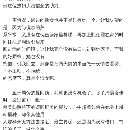
倒这位熟妇贞洁信念的助力。
更何况，周边的熟女也并不是只有她一个。让我失望的
是，因为与倪杰的关
系平常，又没有在倪伍德家里补课，再加上甄任霞在家的时
间往往是周围邻居来
回走动的时间段，这让我完全没有借口去进到她家里。而我
的好师娘，她也没有
找借口引我回去，到像是把两天前的事当做一夜情去看待。
「不主动，不拒绝」
的态度下，真是个渣女呢。
至于周旁的夏阿姨，我就更没有机会了。除了清晨漫步
时，透过窗户，瞅一
瞅美妇熟胯下的滚圆肥美的屁股，心中想着如何在她身上耕
耘播种，却像其他男
人那样毫无方法去接近。最主要呢，还是因为没有借口，书
读的多了，做什么事