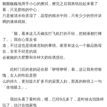
颤颤巍巍地用手小心的擦拭，擦完之后我将纸抬起来看了
看，只见那纸的中心，
只是被清水给弄湿了，晶莹的精水中间，只有少少的些许浓
稠的液体残留。
「额，看来这几天确实打飞机打的不轻，把精液都打稀
了。」我在心里反省
道，不过这也是很难克制的事情。家里有这么一个极品熟母
在，非常不经意的就
会被她的大肥臀和吊钟大奶给诱惑住。
此时门后的老妈还在那「咿呀咿呀」着，这让我有些惭
愧，女人的性欲是那
么的持久，更别提久旷多月的寂寞人妇，那真的称得上一句
「坐地吸土」。
我抬头看了看时间，嗯，已经9点多了，是时候去找陈梓
玩了，估计在他家电