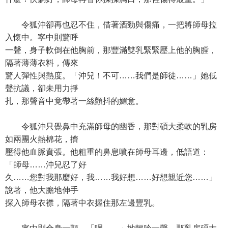
令狐沖卻再也忍不住，借著酒勁與傷痛，一把將師母拉
入懷中。寧中則驚呼
一聲，身子軟倒在他胸前，那豐滿雙乳緊緊壓上他的胸膛，
隔著薄薄衣料，傳來
驚人彈性與熱度。「沖兒！不可……我們是師徒……」她低
聲抗議，卻未用力掙
扎，那聲音中竟帶著一絲顫抖的媚意。
令狐沖只覺鼻中充滿師母的幽香，那對碩大柔軟的乳房
如兩團火熱棉花，擠
壓得他血脈賁張。他粗重的鼻息噴在師母耳邊，低語道：
「師母……沖兒忍了好
久……您對我那麼好，我……我好想……好想親近您……」
說著，他大膽地伸手
探入師母衣襟，隔著中衣握住那左邊豐乳。