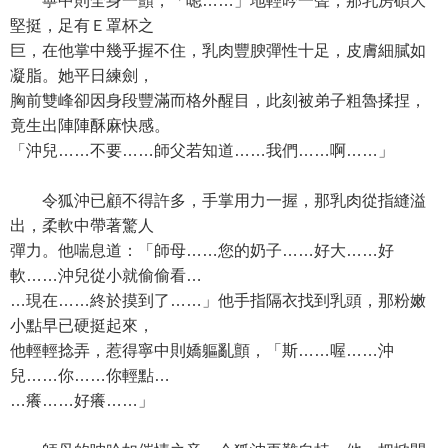
寧中則全身一顫，「嗯……」地輕吟一聲，那乳房碩大
堅挺，足有Ｅ罩杯之
巨，在他掌中幾乎握不住，乳肉豐腴彈性十足，皮膚細膩如
凝脂。她平日練劍，
胸前雙峰卻因身段豐滿而格外醒目，此刻被弟子粗魯揉捏，
竟生出陣陣酥麻快感。
「沖兒……不要……師父若知道……我們……啊……」
令狐沖已顧不得許多，手掌用力一握，那乳肉從指縫溢
出，柔軟中帶著驚人
彈力。他喘息道：「師母……您的奶子……好大……好
軟……沖兒從小就偷偷看…
…現在……終於摸到了……」他手指隔衣找到乳頭，那粉嫩
小點早已硬挺起來，
他輕輕捻弄，惹得寧中則嬌軀亂顫，「斯……喔……沖
兒……你……你輕點…
…癢……好癢……」