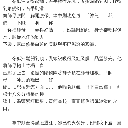
令狐沖吸得起勁，左手揉捏左乳，五指深陷乳肉，捏得
乳形變幻，右手則滑
向師母腰間，解開腰帶。寧中則喘息道：「沖兒……我
們……不能……啊……你…
…你把師母……弄得好熱……」她話雖如此，身子卻軟得像
水，順從地任他剝去
下裳，露出修長白皙的美腿與那已濕透的亵褲。
令狐沖鬆開乳頭，乳頭被吸得又紅又腫，晶瑩發亮。他
將師母抱上竹榻，自
己壓了上去，硬挺的陽物隔著褲子頂在師母腿根。「師
母……沖兒的雞巴……好
硬……想插進您裡面……」他喘著粗氣，扯下自己褲子，那
根十八公分粗長肉棒
彈出，龜頭紫紅腫脹，青筋暴起，直直抵住師母濕滑的穴
口。
寧中則羞得滿臉通紅，卻已慾火焚身，她輕咬下唇，媚