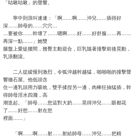
「咕啾咕啾」的聲響。
寧中則浪叫連連：「啊……啊……沖兒……插得好
深……師母的……穴穴…
…要被你……幹壞了……嗯啊……好……好舒服……再……
再深一點……」她雙
腿盤上愛徒腰間，翹臀主動迎合，巨乳隨著撞擊前後晃動，
乳浪翻滾。
二人從緩慢到激烈，令狐沖越幹越猛，啪啪啪的撞擊聲
響徹石屋。他低頭含
住一邊乳頭用力吸吮，雙手揉捏另一邊，肉棒狂抽猛插，幹
得師母淫水四濺，高
潮迭起。「師母……您這對大奶……晃得沖兒……眼都花
了……好想……射在您
裡面……」
「啊……啊……射……射給師母……沖兒……把精