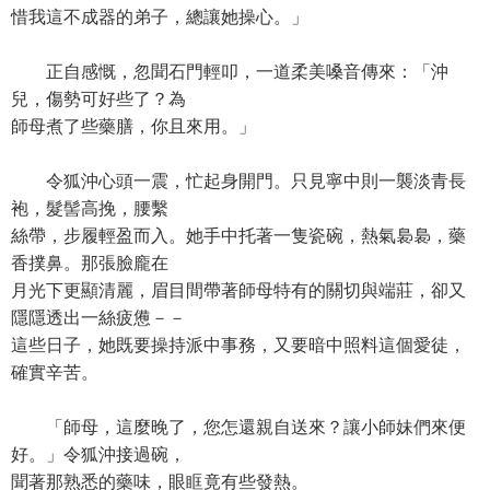
惜我這不成器的弟子，總讓她操心。」
正自感慨，忽聞石門輕叩，一道柔美嗓音傳來：「沖
兒，傷勢可好些了？為
師母煮了些藥膳，你且來用。」
令狐沖心頭一震，忙起身開門。只見寧中則一襲淡青長
袍，髮髻高挽，腰繫
絲帶，步履輕盈而入。她手中托著一隻瓷碗，熱氣裊裊，藥
香撲鼻。那張臉龐在
月光下更顯清麗，眉目間帶著師母特有的關切與端莊，卻又
隱隱透出一絲疲憊－－
這些日子，她既要操持派中事務，又要暗中照料這個愛徒，
確實辛苦。
「師母，這麼晚了，您怎還親自送來？讓小師妹們來便
好。」令狐沖接過碗，
聞著那熟悉的藥味，眼眶竟有些發熱。