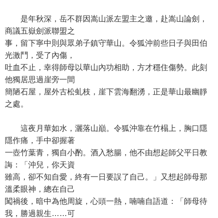
是年秋深，岳不群因嵩山派左盟主之邀，赴嵩山論劍，
商議五嶽劍派聯盟之
事，留下寧中則與眾弟子鎮守華山。令狐沖前些日子與田伯
光激鬥，受了內傷，
吐血不止，幸得師母以華山內功相助，方才穩住傷勢。此刻
他獨居思過崖旁一間
簡陋石屋，屋外古松虬枝，崖下雲海翻湧，正是華山最幽靜
之處。
這夜月華如水，灑落山巔。令狐沖靠在竹榻上，胸口隱
隱作痛，手中卻握著
一壺竹葉青，獨自小酌。酒入愁腸，他不由想起師父平日教
誨：「沖兒，你天資
雖高，卻不知自愛，終有一日要誤了自己。」又想起師母那
溫柔眼神，總在自己
闖禍後，暗中為他周旋，心頭一熱，喃喃自語道：「師母待
我，勝過親生……可