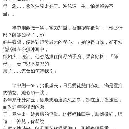
母，您……您對沖兒太好了。沖兒這一生，怕是報答不
盡。」
寧中則微微一笑，掌力加重，替他按摩後背：「報答什
麼？師徒如母子，你
好生養傷，便是對師母最大的孝心。」她說得自然，卻不知
這話聽在令狐沖耳中，
卻如火上澆油。他忽然握住師母的手腕，聲音顫抖：「師
母……若沖兒不是您的
弟子……您會如何待我？」
寧中則一怔，抬眼望去，只見愛徒雙目赤紅，滿是壓抑
的情慾。她心頭一跳，
多年來守身如玉，從未想過這禁忌之事，卻在這月夜孤崖，
面對這年輕俊朗的弟
子，竟生出一絲異樣的悸動。她輕輕抽回手，臉頰微紅，嗔
道：「沖兒，你胡說
什麼？快躺好，師母再替你揉揉胸口，那裡傷得最重。」