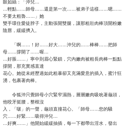
眼如絲：「沖兒…
…輕點……師母……還是第一次……被弟子這樣……嗯……
不要太粗魯……」她
雙手環住愛徒脖子，主動張開雙腿，讓那粗壯肉棒頂開粉嫩
陰唇，緩緩擠入。
「啊……！好……好大……沖兒的……棒棒……把師
母……撐開了……喔…
…好脹……」寧中則眉心緊鎖，穴內嫩肉被粗長肉棒一點點
撐開，那充實感直達
花心。她從未經歷過如此粗暴卻又充滿愛意的插入，蜜汁狂
湧，包裹著肉棒。
令狐沖只覺師母小穴緊窄濕熱，層層嫩肉吸吮著龜頭，
他咬牙挺腰，整根沒
入，「啵」的一聲，龜頭直撞花心。「師母……您的騷
穴……好緊……吸得沖兒…
…好爽……」他開始緩緩抽插，每一下都帶出淫水，發出