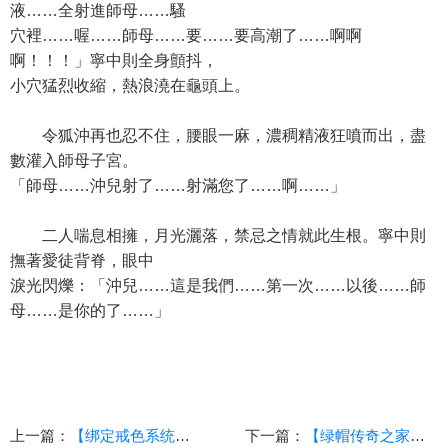
液……全射進師母……騷
穴裡……喔……師母……要……要高潮了……啊啊
啊！！！」寧中則全身顫抖，
小穴猛烈收縮，熱浪澆在龜頭上。
令狐沖再也忍不住，腰眼一麻，濃稠精液狂噴而出，盡
數灌入師母子宮。
「師母……沖兒射了……射滿您了……啊……」
二人喘息相擁，月光灑落，禁忌之情就此生根。寧中則
撫著愛徒背脊，眼中
淚光閃爍：「沖兒……這是我們……第一次……以後……師
母……是你的了……」
上一篇：
【绑定戒色系统的我似乎搞错了什么】4
下一篇：
【绿帽传奇之家的沦陷】（第三章）