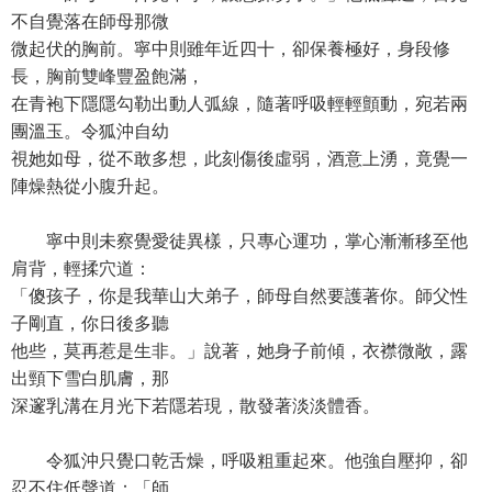
不自覺落在師母那微
微起伏的胸前。寧中則雖年近四十，卻保養極好，身段修
長，胸前雙峰豐盈飽滿，
在青袍下隱隱勾勒出動人弧線，隨著呼吸輕輕顫動，宛若兩
團溫玉。令狐沖自幼
視她如母，從不敢多想，此刻傷後虛弱，酒意上湧，竟覺一
陣燥熱從小腹升起。
寧中則未察覺愛徒異樣，只專心運功，掌心漸漸移至他
肩背，輕揉穴道：
「傻孩子，你是我華山大弟子，師母自然要護著你。師父性
子剛直，你日後多聽
他些，莫再惹是生非。」說著，她身子前傾，衣襟微敞，露
出頸下雪白肌膚，那
深邃乳溝在月光下若隱若現，散發著淡淡體香。
令狐沖只覺口乾舌燥，呼吸粗重起來。他強自壓抑，卻
忍不住低聲道：「師