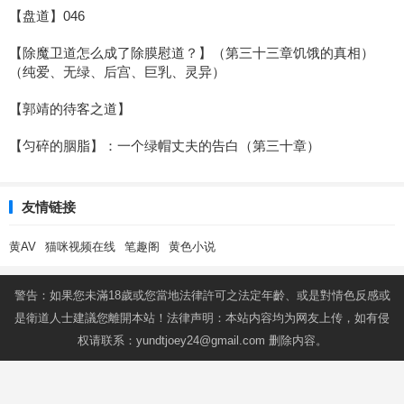
【盘道】046
【除魔卫道怎么成了除膜慰道？】（第三十三章饥饿的真相）
（纯爱、无绿、后宫、巨乳、灵异）
【郭靖的待客之道】
【匀碎的胭脂】：一个绿帽丈夫的告白（第三十章）
友情链接
黄AV
猫咪视频在线
笔趣阁
黄色小说
警告：如果您未滿18歲或您當地法律許可之法定年齡、或是對情色反感或
是衛道人士建議您離開本站！法律声明：本站内容均为网友上传，如有侵
权请联系：
yundtjoey24@gmail.com
删除内容。