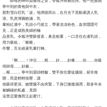
師母的呻吟如催情之音，令狐沖再難自持。他一把掀開
寧中則的青袍與中衣，
那對雪白巨乳「波」地彈跳而出，在月光下晃動著誘人乳
浪。乳房渾圓飽滿，乳
暈粉紅適中，乳頭小巧挺立，帶著淡淡粉色，血管隱隱可
見，正是成熟美婦的極
品美乳。令狐沖雙眼發直，鼻息粗重，一口含住右邊乳頭，
用力吸吮，「啾啾」
作響，舌尖繞著乳暈打轉。
「啊……！沖兒……斯……好……好癢……你……你吸
得師母……好麻…
…喔……」寧中則眉頭輕皺，雙手按住愛徒腦袋，卻非推
開，而是輕輕按壓，讓
他吸得更深。她雙腿不由夾緊，下身已微微濕潤，那多年未
被觸碰的私處，竟因
這禁忌愛撫而泛起蜜汁。