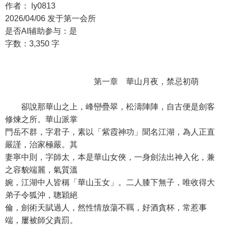
作者： ly0813
2026/04/06 发于第一会所
是否AI辅助参与：是
字数：3,350 字
第一章 華山月夜，禁忌初萌
卻說那華山之上，峰巒疊翠，松濤陣陣，自古便是劍客
修煉之所。華山派掌
門岳不群，字君子，素以「紫霞神功」聞名江湖，為人正直
嚴謹，治家極嚴。其
妻寧中則，字師太，本是華山女俠，一身劍法出神入化，兼
之容貌端麗，氣質溫
婉，江湖中人皆稱「華山玉女」。二人膝下無子，唯收得大
弟子令狐沖，聰穎絕
倫，劍術天賦過人，然性情放蕩不羈，好酒貪杯，常惹事
端，屢被師父責罰。