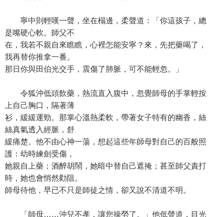
寧中則輕嘆一聲，坐在榻邊，柔聲道：「你這孩子，總
是嘴硬心軟。師父不
在，我若不親自來瞧瞧，心裡怎能安寧？來，先把藥喝了，
我再替你推拿一番。
那日你與田伯光交手，震傷了肺脈，可不能輕忽。」
令狐沖低頭飲藥，熱流直入腹中，忽覺師母的手掌輕按
上自己胸口，隔著薄
衫，緩緩運勁。那掌心溫熱柔軟，帶著女子特有的幽香，絲
絲真氣透入經脈，舒
緩痛楚。他不由心神一蕩，想起這些年師母對自己的百般照
護：幼時練劍受傷，
她親自上藥；酒醉胡鬧，她暗中替自己遮掩；甚至師父責打
時，她也會悄然勸阻。
師母待他，早已不只是師徒之情，卻又說不清道不明。
「師母……沖兒不孝，讓您操勞了。」他低聲道，目光