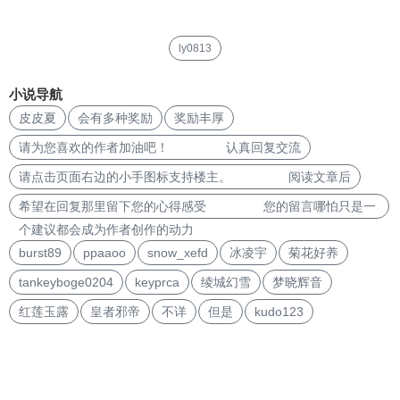
ly0813
小说导航
皮皮夏
会有多种奖励
奖励丰厚
请为您喜欢的作者加油吧！ 认真回复交流
请点击页面右边的小手图标支持楼主。 阅读文章后
希望在回复那里留下您的心得感受 您的留言哪怕只是一
个建议都会成为作者创作的动力
burst89
ppaaoo
snow_xefd
冰凌宇
菊花好养
tankeyboge0204
keyprca
绫城幻雪
梦晓辉音
红莲玉露
皇者邪帝
不详
但是
kudo123