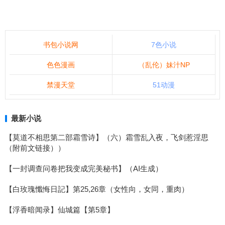
书包小说网
7色小说
色色漫画
（乱伦）妹汁NP
禁漫天堂
51动漫
最新小说
【莫道不相思第二部霜雪诗】（六）霜雪乱入夜，飞剑惹淫思
（附前文链接））
【一封调查问卷把我变成完美秘书】（AI生成）
【白玫瑰懺悔日記】第25,26章（女性向，女同，重肉）
【浮香暗闻录】仙城篇【第5章】